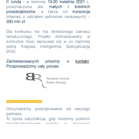
II runda
- w terminie
13-20 kwietnia 2021
r.,
przeznaczona dla
małych i średnich
przedsiębiorstw
, a także ich
konsorcja
(również z udziałem jednostek naukowych) –
200 mln zł
.
Dla konkursu nie ma określonego zakresu
tematycznego. Projekt dofinansowany w
konkursie musi wpisywać się w co najmniej
jedną Krajową Inteligentną Specjalizację
(KIS).
Zainteresowanych prosimy o
kontakt
.
Przeprowadzimy cały proces.
Otrzymaliśmy podziękowania od naszego
partnera.
To spora satysfakcja, gdy możemy polskim
przedsiębiorstwom pomóc w ekspansji
zagranicznej.
Firma
BH Meble
rozpoczęła kooperację z
partnerem z Wielkiej Brytanii.