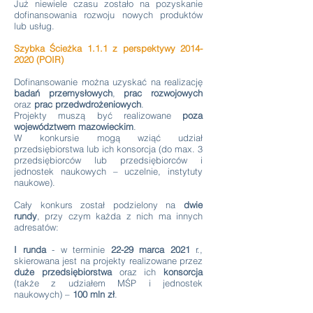
Już niewiele czasu zostało na pozyskanie
dofinansowania rozwoju nowych produktów
lub usług.
Szybka Ścieżka 1.1.1 z perspektywy
2014-
2020
(POIR)
Dofinansowanie można uzyskać na realizację
badań przemysłowych
,
prac rozwojowych
oraz
prac przedwdrożeniowych
.
Projekty muszą być realizowane
poza
województwem mazowieckim
.
W konkursie mogą wziąć udział
przedsiębiorstwa lub ich konsorcja (do max. 3
przedsiębiorców lub przedsiębiorców i
jednostek naukowych – uczelnie, instytuty
naukowe).
Cały konkurs został podzielony na
dwie
rundy
, przy czym każda z nich ma innych
adresatów:
I runda
- w terminie
22-29 marca 2021
r.,
skierowana jest na projekty realizowane przez
duże przedsiębiorstwa
oraz ich
konsorcja
(także z udziałem MŚP i jednostek
naukowych) –
100 mln zł
.