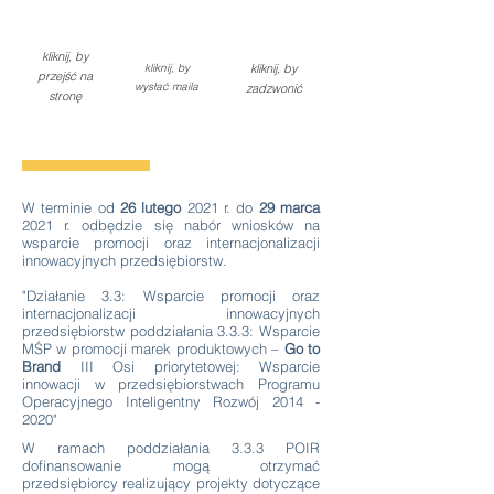
kliknij, by
kliknij, by
kliknij, by
przejść na
wysłać maila
zadzwonić
stronę
W terminie od
26 lutego
2021 r. do
29 marca
2021 r. odbędzie się nabór wniosków na
wsparcie promocji oraz internacjonalizacji
innowacyjnych przedsiębiorstw.
"Działanie 3.3: Wsparcie promocji oraz
internacjonalizacji innowacyjnych
przedsiębiorstw poddziałania 3.3.3: Wsparcie
MŚP w promocji marek produktowych –
Go to
Brand
III Osi priorytetowej: Wsparcie
innowacji w przedsiębiorstwach Programu
Operacyjnego Inteligentny Rozwój
2014 -
2020
"
W ramach poddziałania 3.3.3 POIR
dofinansowanie mogą otrzymać
przedsiębiorcy realizujący projekty dotyczące